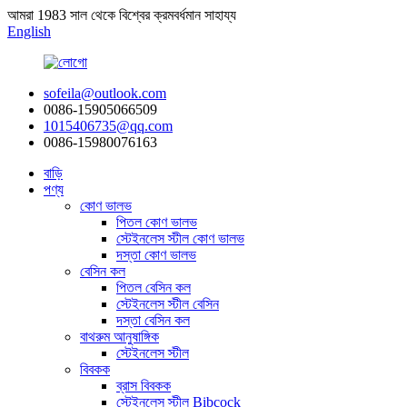
আমরা 1983 সাল থেকে বিশ্বের ক্রমবর্ধমান সাহায্য
English
sofeila@outlook.com
0086-15905066509
1015406735@qq.com
0086-15980076163
বাড়ি
পণ্য
কোণ ভালভ
পিতল কোণ ভালভ
স্টেইনলেস স্টীল কোণ ভালভ
দস্তা কোণ ভালভ
বেসিন কল
পিতল বেসিন কল
স্টেইনলেস স্টীল বেসিন
দস্তা বেসিন কল
বাথরুম আনুষাঙ্গিক
স্টেইনলেস স্টীল
বিবকক
ব্রাস বিবকক
স্টেইনলেস স্টীল Bibcock