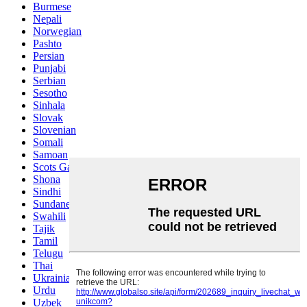
Burmese
Nepali
Norwegian
Pashto
Persian
Punjabi
Serbian
Sesotho
Sinhala
Slovak
Slovenian
Somali
Samoan
Scots Gaelic
Shona
Sindhi
Sundanese
Swahili
Tajik
Tamil
Telugu
Thai
Ukrainian
Urdu
Uzbek