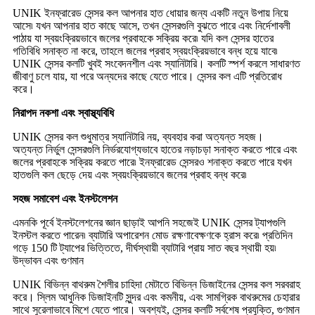
UNIK ইনফ্রারেড সেন্সর কল আপনার হাত ধোয়ার জন্য একটি নতুন উপায় নিয়ে
আসে৷ যখন আপনার হাত কাছে আসে, তখন সেন্সরগুলি বুঝতে পারে এবং নির্দেশাবলী
পাঠায় যা স্বয়ংক্রিয়ভাবে জলের প্রবাহকে সক্রিয় করে৷ যদি কল সেন্সর হাতের
গতিবিধি সনাক্ত না করে, তাহলে জলের প্রবাহ স্বয়ংক্রিয়ভাবে বন্ধ হয়ে যাবে৷
UNIK সেন্সর কলটি খুবই সংবেদনশীল এবং স্যানিটারি। কলটি স্পর্শ করলে সাধারণত
জীবাণু চলে যায়, যা পরে অন্যদের কাছে যেতে পারে। সেন্সর কল এটি প্রতিরোধ
করে।
নিরাপদ নকশা এবং স্বাস্থ্যবিধি
UNIK সেন্সর কল শুধুমাত্র স্যানিটারি নয়, ব্যবহার করা অত্যন্ত সহজ।
অত্যন্ত নির্ভুল সেন্সরগুলি নির্ভরযোগ্যভাবে হাতের নড়াচড়া সনাক্ত করতে পারে এবং
জলের প্রবাহকে সক্রিয় করতে পারে৷ ইনফ্রারেড সেন্সরও শনাক্ত করতে পারে যখন
হাতগুলি কল ছেড়ে দেয় এবং স্বয়ংক্রিয়ভাবে জলের প্রবাহ বন্ধ করে৷
সহজ সমাবেশ এবং ইনস্টলেশন
এমনকি পূর্বে ইনস্টলেশনের জ্ঞান ছাড়াই আপনি সহজেই UNIK সেন্সর ট্যাপগুলি
ইনস্টল করতে পারেন৷ ব্যাটারি অপারেশন মোড রক্ষণাবেক্ষণকে হ্রাস করে৷ প্রতিদিন
গড়ে 150 টি ট্যাপের ভিত্তিতে, দীর্ঘস্থায়ী ব্যাটারি প্রায় সাত বছর স্থায়ী হয়৷
উদ্ভাবন এবং গুণমান
UNIK বিভিন্ন বাথরুম শৈলীর চাহিদা মেটাতে বিভিন্ন ডিজাইনের সেন্সর কল সরবরাহ
করে। স্লিম আধুনিক ডিজাইনটি সুন্দর এবং কমনীয়, এবং সামগ্রিক বাথরুমের চেহারার
সাথে সুরেলাভাবে মিশে যেতে পারে। অবশ্যই, সেন্সর কলটি সর্বশেষ প্রযুক্তি, গুণমান