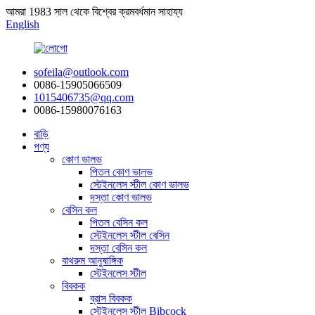
আমরা 1983 সাল থেকে বিশ্বের ক্রমবর্ধমান সাহায্য
English
sofeila@outlook.com
0086-15905066509
1015406735@qq.com
0086-15980076163
বাড়ি
পণ্য
কোণ ভালভ
পিতল কোণ ভালভ
স্টেইনলেস স্টীল কোণ ভালভ
দস্তা কোণ ভালভ
বেসিন কল
পিতল বেসিন কল
স্টেইনলেস স্টীল বেসিন
দস্তা বেসিন কল
বাথরুম আনুষাঙ্গিক
স্টেইনলেস স্টীল
বিবকক
ব্রাস বিবকক
স্টেইনলেস স্টীল Bibcock