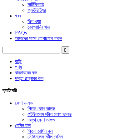
সার্টিফিকেট
ফ্যাক্টরি ট্যুর
খবর
শিল্প খবর
কোম্পানির খবর
FAQs
আমাদের সাথে যোগাযোগ করুন
বাড়ি
পণ্য
রান্নাঘরের কল
দস্তা রান্নাঘর কল
ক্যাটাগরি
কোণ ভালভ
পিতল কোণ ভালভ
স্টেইনলেস স্টীল কোণ ভালভ
দস্তা কোণ ভালভ
বেসিন কল
পিতল বেসিন কল
স্টেইনলেস স্টীল বেসিন