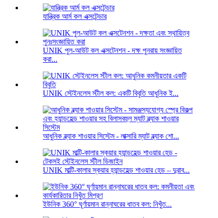
যান্ত্রিক আর্ম কল এক্সটেন্ডার
UNIK পুল-আউট কল এক্সটেনশন - দক্ষ পুনরায় সংজ্ঞায়িত
করা...
UNIK স্টেইনলেস স্টীল কল: একটি বিবৃতি আধুনিক ই...
আধুনিক ব্ল্যাক শাওয়ার সিস্টেম - লাক্সারি ম্যাট ব্ল্যাক শো...
UNIK মাল্টি-কালার স্কয়ার হ্যান্ডহেল্ড শাওয়ার হেড – দুরাব...
ইউনিক 360° ঘূর্ণায়মান রান্নাঘরের ধাতব কল: নিখুঁত...