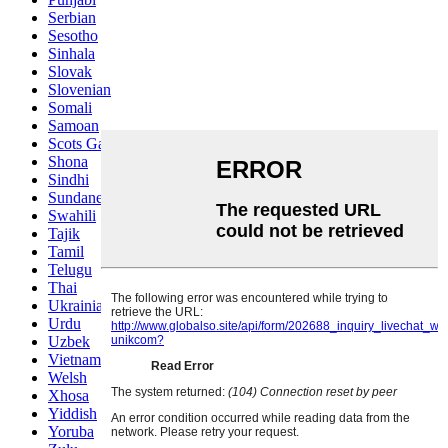
Serbian
Sesotho
Sinhala
Slovak
Slovenian
Somali
Samoan
Scots Gaelic
Shona
Sindhi
Sundanese
Swahili
Tajik
Tamil
Telugu
Thai
Ukrainian
Urdu
Uzbek
Vietnamese
Welsh
Xhosa
Yiddish
Yoruba