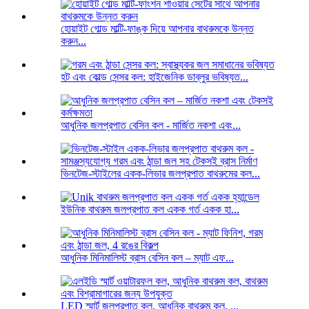
হোয়াইট গোল্ড মাল্টি-ফাঙ্ক দিয়ে আপনার বাথরুমকে উন্নত
করুন...
হট এবং কোল্ড সেন্সর কল: হাইজেনিক ডাব্লুর ভবিষ্যত...
আধুনিক জলপ্রপাত বেসিন কল - মার্জিত নকশা এবং...
ভিনটেজ-স্টাইলের একক-লিভার জলপ্রপাত বাথরুমের কল...
ইউনিক বাথরুম জলপ্রপাত কল একক গর্ত একক হা...
আধুনিক মিনিমালিস্ট ব্রাস বেসিন কল – ম্যাট এফ...
LED স্মার্ট জলপ্রপাত কল, আধুনিক বাথরুম কল, ...