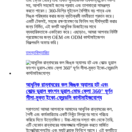
এবং ব্লেড মোড) এবং একটি সুবিধাজনক একক-হ্যান্ডেল নকশা
সহ, আপনি সহজেই জলের প্রবাহ এবং তাপমাত্রা সামঞ্জস্য
করতে পারেন। 360-ডিগ্রি সুইভেল বৈশিষ্ট্য বড় পাত্র এবং
সিঙ্ক পরিষ্কার করার জন্য ব্যতিক্রমী নমনীয়তা প্রদান করে।
একটি টেকসই, সহজে রক্ষণাবেক্ষণের ফিনিস সহ দীর্ঘস্থায়ী করার
জন্য নির্মিত, এই কলটি আধুনিক ডিজাইনের সাথে
ব্যবহারিকতাকে একত্রিত করে। এছাড়াও, আমরা আপনার নির্দিষ্ট
প্রয়োজনের জন্য OEM এবং ODM কাস্টমাইজেশন
বিকল্পগুলি অফার করি।
তদন্ত
বিস্তারিত
আধুনিক রান্নাঘরের কল জিঙ্ক অ্যালয় হট এবং
কোল্ড ডুয়াল ফাংশন ডুয়াল-মোড ফ্লো 360° ঘূর্ণন
সীসা-মুক্ত ইকো-ফ্রেন্ডলি কাস্টমাইজযোগ্য
স্বাগতম! আমরা আপনাকে আমাদের আধুনিক রান্নাঘরের কল,
শৈলী এবং কার্যকারিতার একটি নিখুঁত মিশ্রণের সাথে পরিচয়
করিয়ে দিতে উত্তেজিত। উচ্চ-মানের দস্তা খাদ থেকে তৈরি,
এটি যেকোন রান্নাঘরের সাজসজ্জার পরিপূরক করতে মার্জিত
ইলেক্ট্রোপ্লেটেড এবং ম্যাট ব্ল্যাক ফিনিশে আসে। এই কলটিতে