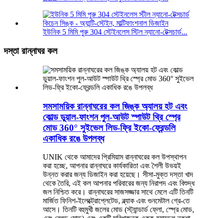
ইউনিক 5 মিমি পুরু 304 স্টেইনলেস স্টিল ন্যানো-টেক্সচার্ড...
দস্তা রান্নাঘর কল
সমসাময়িক রান্নাঘরের কল জিঙ্ক অ্যালয় হট এবং
কোল্ড ডুয়াল-ফাংশন পুল-আউট স্পাউট থ্রি স্প্রে
মোড 360° সুইভেল লিড-ফ্রি ইকো-ফ্রেন্ডলি
একাধিক রঙে উপলব্ধ
UNIK থেকে আমাদের প্রিমিয়াম রান্নাঘরের কল উপস্থাপন
করা হচ্ছে, আপনার রান্নাঘরে কার্যকারিতা এবং শৈলী উভয়ই
উন্নত করার জন্য ডিজাইন করা হয়েছে। সীসা-মুক্ত দস্তা খাদ
থেকে তৈরি, এই কল আপনার পরিবারের জন্য নিরাপদ এবং বিশুদ্ধ
জল নিশ্চিত করে। রান্নাঘরের সাজসজ্জার সাথে মেলে এটি তিনটি
মার্জিত ফিনিশ-ইলেক্ট্রোপ্লেটেড, ব্ল্যাক এবং গুনমেটাল গ্রে-তে
আসে। তিনটি বহুমুখী জলের মোড (স্ট্যান্ডার্ড ফ্লো, স্প্রে মোড,