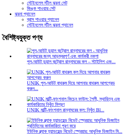
স্টেইনলেস স্টীল ঝরনা সেট
জিঙ্ক শাওয়ার সেট
ঝরনা প্যানেল
ব্রাস শাওয়ার প্যানেল
স্টেইনলেস স্টীল ঝরনা প্যানেল
বৈশিষ্ট্যযুক্ত পণ্য
পুল-আউট ডুয়াল কন্ট্রোল রান্নাঘরের কল – স্টাইলিশ এবং...
UNIK পুল-আউট বাথরুম দিয়ে আপনার বাথরুম আপগ্রেড
করুন...
UNIK মাল্টি-ফাংশনাল রান্নাঘরের কল: নিখুঁত Bl...
ইউনিক ব্ল্যাক হ্যান্ডহেল্ড বিডেট স্প্রেয়ার: আধুনিক ডিজাইন মি...