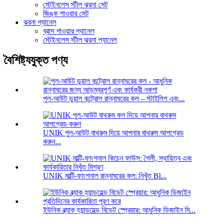
স্টেইনলেস স্টীল ঝরনা সেট
জিঙ্ক শাওয়ার সেট
ঝরনা প্যানেল
ব্রাস শাওয়ার প্যানেল
স্টেইনলেস স্টীল ঝরনা প্যানেল
বৈশিষ্ট্যযুক্ত পণ্য
পুল-আউট ডুয়াল কন্ট্রোল রান্নাঘরের কল – স্টাইলিশ এবং...
UNIK পুল-আউট বাথরুম দিয়ে আপনার বাথরুম আপগ্রেড
করুন...
UNIK মাল্টি-ফাংশনাল রান্নাঘরের কল: নিখুঁত Bl...
ইউনিক ব্ল্যাক হ্যান্ডহেল্ড বিডেট স্প্রেয়ার: আধুনিক ডিজাইন মি...