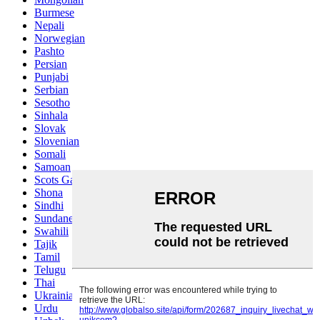
Burmese
Nepali
Norwegian
Pashto
Persian
Punjabi
Serbian
Sesotho
Sinhala
Slovak
Slovenian
Somali
Samoan
Scots Gaelic
Shona
Sindhi
Sundanese
Swahili
Tajik
Tamil
Telugu
Thai
Ukrainian
Urdu