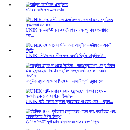
যান্ত্রিক আর্ম কল এক্সটেন্ডার
UNIK পুল-আউট কল এক্সটেনশন - দক্ষ পুনরায় সংজ্ঞায়িত
করা...
UNIK স্টেইনলেস স্টীল কল: একটি বিবৃতি আধুনিক ই...
আধুনিক ব্ল্যাক শাওয়ার সিস্টেম - লাক্সারি ম্যাট ব্ল্যাক শো...
UNIK মাল্টি-কালার স্কয়ার হ্যান্ডহেল্ড শাওয়ার হেড – দুরাব...
ইউনিক 360° ঘূর্ণায়মান রান্নাঘরের ধাতব কল: নিখুঁত...