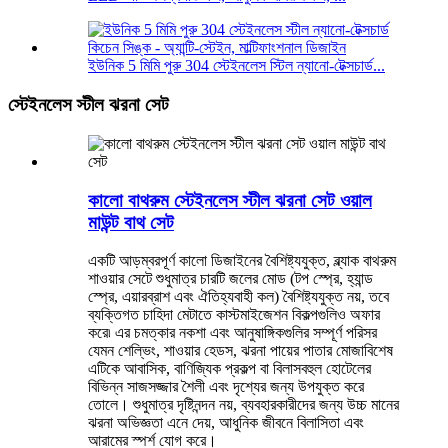
ইউনিক 5 মিমি পুরু 304 স্টেইনলেস স্টিল ন্যানো-টেক্সচার্ড...
স্টেইনলেস স্টীল ঝরনা সেট
কালো বাথরুম স্টেইনলেস স্টীল ঝরনা সেট ওয়াল
মাউন্ট বাথ সেট
একটি আড়ম্বরপূর্ণ কালো ডিজাইনের বৈশিষ্ট্যযুক্ত, ব্ল্যাক বাথরুম
শাওয়ার সেটে শুধুমাত্র চারটি জলের মোড (টপ স্প্রে, হ্যান্ড
স্প্রে, এয়ারব্রাশ এবং ঐতিহ্যবাহী কল) বৈশিষ্ট্যযুক্ত নয়, তবে
ব্যক্তিগত চাহিদা মেটাতে কাস্টমাইজেশন বিকল্পগুলিও অফার
করে৷ এর চমত্কার নকশা এবং আনুষাঙ্গিকগুলির সম্পূর্ণ পরিসর
যেমন শেল্ভিং, শাওয়ার হেডস, ঝরনা পায়ের পাতার মোজাবিশেষ
এটিকে আবাসিক, বাণিজ্যিক প্রকল্প বা বিলাসবহুল হোটেলের
বিভিন্ন সাজসজ্জার শৈলী এবং দৃশ্যের জন্য উপযুক্ত করে
তোলে। শুধুমাত্র দৃষ্টিনন্দন নয়, ব্যবহারকারীদের জন্য উচ্চ মানের
ঝরনা অভিজ্ঞতা এনে দেয়, আধুনিক জীবনে বিলাসিতা এবং
আরামের স্পর্শ যোগ করে।