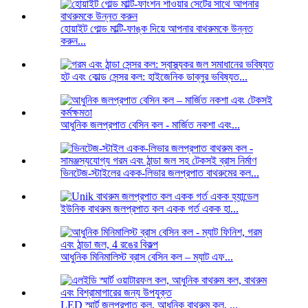
হোয়াইট গোল্ড মাল্টি-ফাঙ্ক দিয়ে আপনার বাথরুমকে উন্নত
করুন...
হট এবং কোল্ড সেন্সর কল: হাইজেনিক ডাব্লুর ভবিষ্যত...
আধুনিক জলপ্রপাত বেসিন কল - মার্জিত নকশা এবং...
ভিনটেজ-স্টাইলের একক-লিভার জলপ্রপাত বাথরুমের কল...
ইউনিক বাথরুম জলপ্রপাত কল একক গর্ত একক হা...
আধুনিক মিনিমালিস্ট ব্রাস বেসিন কল – ম্যাট এফ...
LED স্মার্ট জলপ্রপাত কল, আধুনিক বাথরুম কল, ...