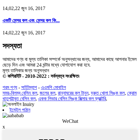
14,02,22 জুন 16, 2017
একটি সেন্সর কল এবং সেন্সর কল কি...
14,02,22 জুন 16, 2017
সদস্যতা
আমাদের পণ্য বা মূল্য তালিকা সম্পর্কে অনুসন্ধানের জন্য, আমাদের কাছে আপনার ইমেল
ছেড়ে দিন এবং আমরা 24 ঘন্টার মধ্যে যোগাযোগ করা হবে.
মূল্য তালিকার জন্য অনুসন্ধান
© কপিরাইট - 2010-2022 : সর্বস্বত্ব সংরক্ষিত৷
গরম পণ্য
-
সাইটম্যাপ
-
এএমপি মোবাইল
সময়-বিলম্ব বেসিন কল
,
জলের কল
,
রান্নাঘরের কল টানুন
,
দ্রুত খোলা সিঙ্ক কল
,
ক্রোম
ধাতুপট্টাবৃত বেসিন কল
,
একক লিভার বেসিন সিঙ্ক মিক্সার কল ফ্যাক্টরি
,
ইমেইল পাঠান
WeChat
x