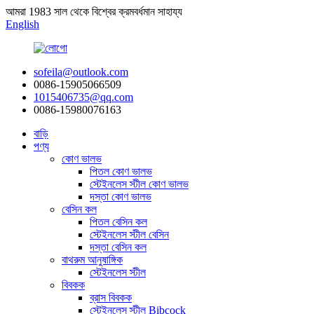
আমরা 1983 সাল থেকে বিশ্বের ক্রমবর্ধমান সাহায্য
English
sofeila@outlook.com
0086-15905066509
1015406735@qq.com
0086-15980076163
বাড়ি
পণ্য
কোণ ভালভ
পিতল কোণ ভালভ
স্টেইনলেস স্টীল কোণ ভালভ
দস্তা কোণ ভালভ
বেসিন কল
পিতল বেসিন কল
স্টেইনলেস স্টীল বেসিন
দস্তা বেসিন কল
বাথরুম আনুষাঙ্গিক
স্টেইনলেস স্টীল
বিবকক
ব্রাস বিবকক
স্টেইনলেস স্টীল Bibcock