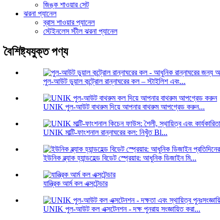
জিঙ্ক শাওয়ার সেট
ঝরনা প্যানেল
ব্রাস শাওয়ার প্যানেল
স্টেইনলেস স্টীল ঝরনা প্যানেল
বৈশিষ্ট্যযুক্ত পণ্য
পুল-আউট ডুয়াল কন্ট্রোল রান্নাঘরের কল – স্টাইলিশ এবং...
UNIK পুল-আউট বাথরুম দিয়ে আপনার বাথরুম আপগ্রেড করুন...
UNIK মাল্টি-ফাংশনাল রান্নাঘরের কল: নিখুঁত Bl...
ইউনিক ব্ল্যাক হ্যান্ডহেল্ড বিডেট স্প্রেয়ার: আধুনিক ডিজাইন মি...
যান্ত্রিক আর্ম কল এক্সটেন্ডার
UNIK পুল-আউট কল এক্সটেনশন - দক্ষ পুনরায় সংজ্ঞায়িত করা...