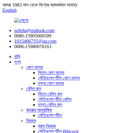
আমরা 1983 সাল থেকে বিশ্বের ক্রমবর্ধমান সাহায্য
English
sofeila@outlook.com
0086-15905066509
1015406735@qq.com
0086-15980076163
বাড়ি
পণ্য
কোণ ভালভ
পিতল কোণ ভালভ
স্টেইনলেস স্টীল কোণ ভালভ
দস্তা কোণ ভালভ
বেসিন কল
পিতল বেসিন কল
স্টেইনলেস স্টীল বেসিন
দস্তা বেসিন কল
বাথরুম আনুষাঙ্গিক
স্টেইনলেস স্টীল
বিবকক
ব্রাস বিবকক
স্টেইনলেস স্টীল Bibcock