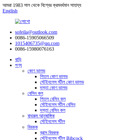
আমরা 1983 সাল থেকে বিশ্বের ক্রমবর্ধমান সাহায্য
English
sofeila@outlook.com
0086-15905066509
1015406735@qq.com
0086-15980076163
বাড়ি
পণ্য
কোণ ভালভ
পিতল কোণ ভালভ
স্টেইনলেস স্টীল কোণ ভালভ
দস্তা কোণ ভালভ
বেসিন কল
পিতল বেসিন কল
স্টেইনলেস স্টীল বেসিন
দস্তা বেসিন কল
বাথরুম আনুষাঙ্গিক
স্টেইনলেস স্টীল
বিবকক
ব্রাস বিবকক
স্টেইনলেস স্টীল Bibcock