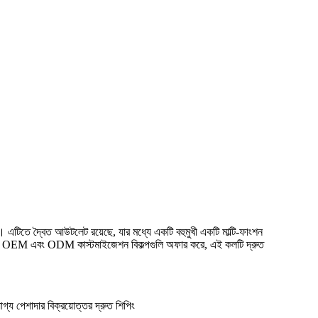
। এটিতে দ্বৈত আউটলেট রয়েছে, যার মধ্যে একটি বহুমুখী একটি মাল্টি-ফাংশন
োগ করে। OEM এবং ODM কাস্টমাইজেশন বিকল্পগুলি অফার করে, এই কলটি দ্রুত