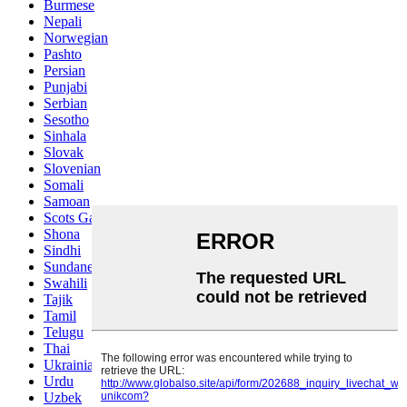
Burmese
Nepali
Norwegian
Pashto
Persian
Punjabi
Serbian
Sesotho
Sinhala
Slovak
Slovenian
Somali
Samoan
Scots Gaelic
Shona
Sindhi
Sundanese
Swahili
Tajik
Tamil
Telugu
Thai
Ukrainian
Urdu
Uzbek