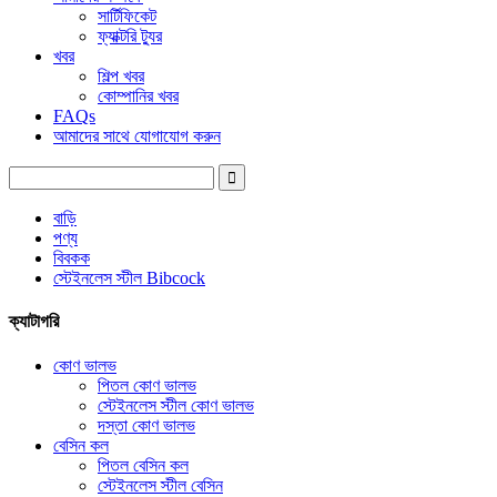
সার্টিফিকেট
ফ্যাক্টরি ট্যুর
খবর
শিল্প খবর
কোম্পানির খবর
FAQs
আমাদের সাথে যোগাযোগ করুন
বাড়ি
পণ্য
বিবকক
স্টেইনলেস স্টীল Bibcock
ক্যাটাগরি
কোণ ভালভ
পিতল কোণ ভালভ
স্টেইনলেস স্টীল কোণ ভালভ
দস্তা কোণ ভালভ
বেসিন কল
পিতল বেসিন কল
স্টেইনলেস স্টীল বেসিন