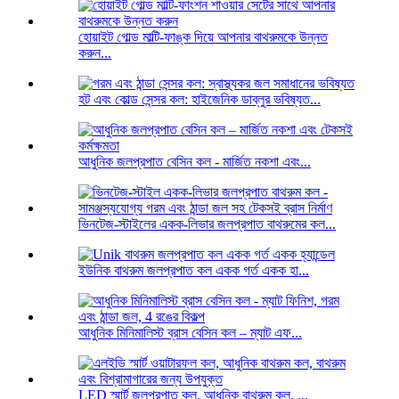
হোয়াইট গোল্ড মাল্টি-ফাঙ্ক দিয়ে আপনার বাথরুমকে উন্নত
করুন...
হট এবং কোল্ড সেন্সর কল: হাইজেনিক ডাব্লুর ভবিষ্যত...
আধুনিক জলপ্রপাত বেসিন কল - মার্জিত নকশা এবং...
ভিনটেজ-স্টাইলের একক-লিভার জলপ্রপাত বাথরুমের কল...
ইউনিক বাথরুম জলপ্রপাত কল একক গর্ত একক হা...
আধুনিক মিনিমালিস্ট ব্রাস বেসিন কল – ম্যাট এফ...
LED স্মার্ট জলপ্রপাত কল, আধুনিক বাথরুম কল, ...