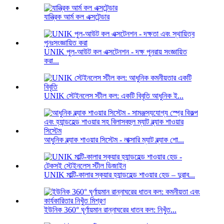
যান্ত্রিক আর্ম কল এক্সটেন্ডার
UNIK পুল-আউট কল এক্সটেনশন - দক্ষ পুনরায় সংজ্ঞায়িত
করা...
UNIK স্টেইনলেস স্টীল কল: একটি বিবৃতি আধুনিক ই...
আধুনিক ব্ল্যাক শাওয়ার সিস্টেম - লাক্সারি ম্যাট ব্ল্যাক শো...
UNIK মাল্টি-কালার স্কয়ার হ্যান্ডহেল্ড শাওয়ার হেড – দুরাব...
ইউনিক 360° ঘূর্ণায়মান রান্নাঘরের ধাতব কল: নিখুঁত...