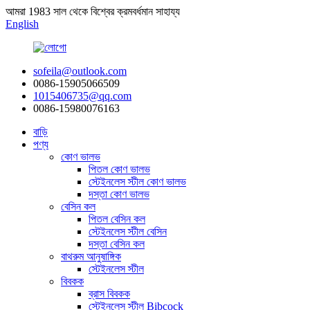
আমরা 1983 সাল থেকে বিশ্বের ক্রমবর্ধমান সাহায্য
English
sofeila@outlook.com
0086-15905066509
1015406735@qq.com
0086-15980076163
বাড়ি
পণ্য
কোণ ভালভ
পিতল কোণ ভালভ
স্টেইনলেস স্টীল কোণ ভালভ
দস্তা কোণ ভালভ
বেসিন কল
পিতল বেসিন কল
স্টেইনলেস স্টীল বেসিন
দস্তা বেসিন কল
বাথরুম আনুষাঙ্গিক
স্টেইনলেস স্টীল
বিবকক
ব্রাস বিবকক
স্টেইনলেস স্টীল Bibcock