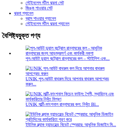
স্টেইনলেস স্টীল ঝরনা সেট
জিঙ্ক শাওয়ার সেট
ঝরনা প্যানেল
ব্রাস শাওয়ার প্যানেল
স্টেইনলেস স্টীল ঝরনা প্যানেল
বৈশিষ্ট্যযুক্ত পণ্য
পুল-আউট ডুয়াল কন্ট্রোল রান্নাঘরের কল – স্টাইলিশ এবং...
UNIK পুল-আউট বাথরুম দিয়ে আপনার বাথরুম আপগ্রেড
করুন...
UNIK মাল্টি-ফাংশনাল রান্নাঘরের কল: নিখুঁত Bl...
ইউনিক ব্ল্যাক হ্যান্ডহেল্ড বিডেট স্প্রেয়ার: আধুনিক ডিজাইন মি...