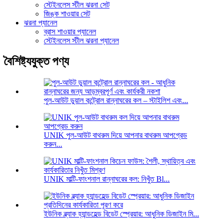
স্টেইনলেস স্টীল ঝরনা সেট
জিঙ্ক শাওয়ার সেট
ঝরনা প্যানেল
ব্রাস শাওয়ার প্যানেল
স্টেইনলেস স্টীল ঝরনা প্যানেল
বৈশিষ্ট্যযুক্ত পণ্য
পুল-আউট ডুয়াল কন্ট্রোল রান্নাঘরের কল – স্টাইলিশ এবং...
UNIK পুল-আউট বাথরুম দিয়ে আপনার বাথরুম আপগ্রেড
করুন...
UNIK মাল্টি-ফাংশনাল রান্নাঘরের কল: নিখুঁত Bl...
ইউনিক ব্ল্যাক হ্যান্ডহেল্ড বিডেট স্প্রেয়ার: আধুনিক ডিজাইন মি...