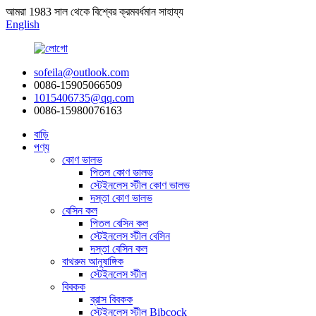
আমরা 1983 সাল থেকে বিশ্বের ক্রমবর্ধমান সাহায্য
English
sofeila@outlook.com
0086-15905066509
1015406735@qq.com
0086-15980076163
বাড়ি
পণ্য
কোণ ভালভ
পিতল কোণ ভালভ
স্টেইনলেস স্টীল কোণ ভালভ
দস্তা কোণ ভালভ
বেসিন কল
পিতল বেসিন কল
স্টেইনলেস স্টীল বেসিন
দস্তা বেসিন কল
বাথরুম আনুষাঙ্গিক
স্টেইনলেস স্টীল
বিবকক
ব্রাস বিবকক
স্টেইনলেস স্টীল Bibcock