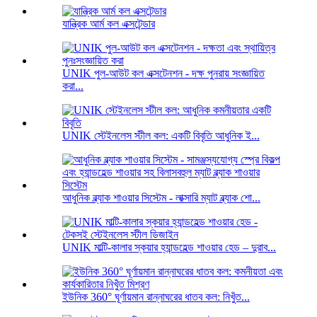
যান্ত্রিক আর্ম কল এক্সটেন্ডার
UNIK পুল-আউট কল এক্সটেনশন - দক্ষ পুনরায় সংজ্ঞায়িত
করা...
UNIK স্টেইনলেস স্টীল কল: একটি বিবৃতি আধুনিক ই...
আধুনিক ব্ল্যাক শাওয়ার সিস্টেম - লাক্সারি ম্যাট ব্ল্যাক শো...
UNIK মাল্টি-কালার স্কয়ার হ্যান্ডহেল্ড শাওয়ার হেড – দুরাব...
ইউনিক 360° ঘূর্ণায়মান রান্নাঘরের ধাতব কল: নিখুঁত...