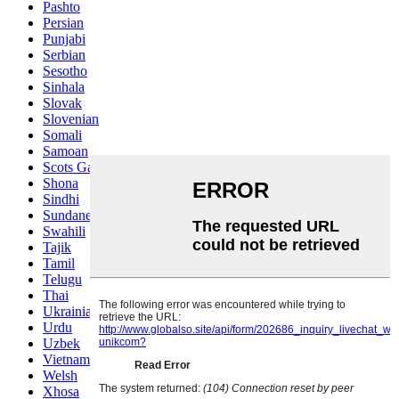
Pashto
Persian
Punjabi
Serbian
Sesotho
Sinhala
Slovak
Slovenian
Somali
Samoan
Scots Gaelic
Shona
Sindhi
Sundanese
Swahili
Tajik
Tamil
Telugu
Thai
Ukrainian
Urdu
Uzbek
Vietnamese
Welsh
Xhosa