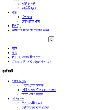
সার্টিফিকেট
ফ্যাক্টরি ট্যুর
খবর
শিল্প খবর
কোম্পানির খবর
FAQs
আমাদের সাথে যোগাযোগ করুন
বাড়ি
পণ্য
PTFE থ্রেড সীল টেপ
25mm PTFE থ্রেড সীল টেপ
ক্যাটাগরি
কোণ ভালভ
পিতল কোণ ভালভ
স্টেইনলেস স্টীল কোণ ভালভ
দস্তা কোণ ভালভ
বেসিন কল
পিতল বেসিন কল
স্টেইনলেস স্টীল বেসিন