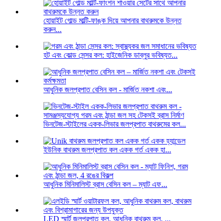
হোয়াইট গোল্ড মাল্টি-ফাঙ্ক দিয়ে আপনার বাথরুমকে উন্নত
করুন...
হট এবং কোল্ড সেন্সর কল: হাইজেনিক ডাব্লুর ভবিষ্যত...
আধুনিক জলপ্রপাত বেসিন কল - মার্জিত নকশা এবং...
ভিনটেজ-স্টাইলের একক-লিভার জলপ্রপাত বাথরুমের কল...
ইউনিক বাথরুম জলপ্রপাত কল একক গর্ত একক হা...
আধুনিক মিনিমালিস্ট ব্রাস বেসিন কল – ম্যাট এফ...
LED স্মার্ট জলপ্রপাত কল, আধুনিক বাথরুম কল, ...