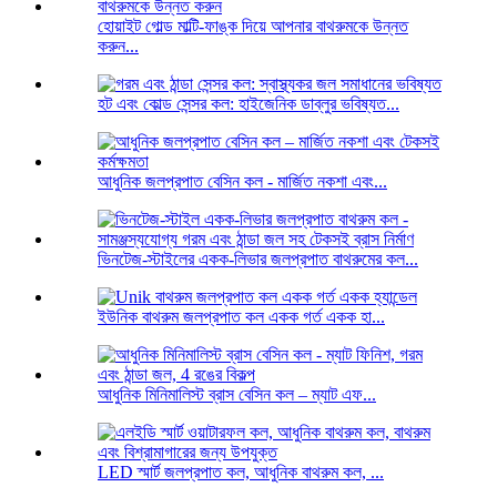
হোয়াইট গোল্ড মাল্টি-ফাঙ্ক দিয়ে আপনার বাথরুমকে উন্নত
করুন...
হট এবং কোল্ড সেন্সর কল: হাইজেনিক ডাব্লুর ভবিষ্যত...
আধুনিক জলপ্রপাত বেসিন কল - মার্জিত নকশা এবং...
ভিনটেজ-স্টাইলের একক-লিভার জলপ্রপাত বাথরুমের কল...
ইউনিক বাথরুম জলপ্রপাত কল একক গর্ত একক হা...
আধুনিক মিনিমালিস্ট ব্রাস বেসিন কল – ম্যাট এফ...
LED স্মার্ট জলপ্রপাত কল, আধুনিক বাথরুম কল, ...