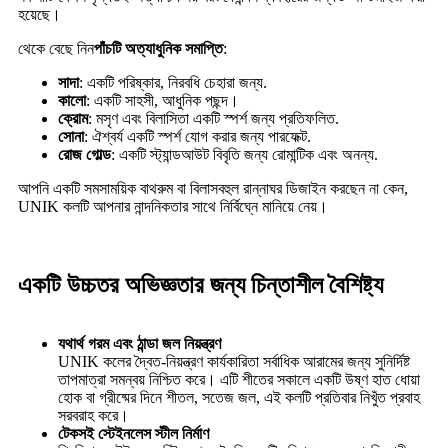
হয়েছে।
থেকে বেছে নিন
পাঁচটি অত্যাধুনিক সমাপ্তি
:
সাদা
: একটি পরিষ্কার, নিরবধি চেহারা জন্য.
কালো
: একটি সাহসী, আধুনিক পছন্দ।
ক্রোম
: মসৃণ এবং বিলাসিতা একটি স্পর্শ জন্য প্রতিফলিত.
সোনা
: ঐশ্বর্য একটি স্পর্শ যোগ করার জন্য পারফেক্ট.
রোজ গোল্ড
: একটি স্ট্যান্ডআউট বিবৃতি জন্য রোমান্টিক এবং অনন্য.
আপনি একটি সমসাময়িক বাথরুম বা বিলাসবহুল রান্নাঘর ডিজাইন করছেন না কেন,
UNIK কলটি আপনার নান্দনিকতার সাথে নির্বিঘ্নে মানিয়ে নেয়।
একটি উচ্চতর অভিজ্ঞতার জন্য চিন্তাশীল বৈশিষ্ট্য
যথার্থ গরম এবং ঠান্ডা জল নিয়ন্ত্রণ
UNIK কলের দ্বৈত-নিয়ন্ত্রণ কার্যকারিতা সর্বাধিক আরামের জন্য সুনির্দিষ্ট
তাপমাত্রা সমন্বয় নিশ্চিত করে। এটি শীতের সকালে একটি উষ্ণ হাত ধোয়া
হোক বা গ্রীষ্মের দিনে শীতল, সতেজ জল, এই কলটি প্রতিবার নিখুঁত প্রবাহ
সরবরাহ করে।
টেকসই স্টেইনলেস স্টীল নির্মাণ