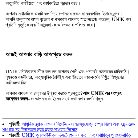
অতুলনীয় কমনীয়তা এবং কার্যকারিতা প্রদান করে।
আপনার স্থানটিকে একটি কল দিয়ে রূপান্তর করুন যা ব্যবহারিক হিসাবে সুন্দর।
আপনি রান্নাঘরে বাসন ধুচ্ছেন বা বাথরুমে আপনার হাত সতেজ করছেন, UNIK কল
প্রতিটি মুহূর্তকে একটি আনন্দদায়ক অভিজ্ঞতায় পরিণত করে।
আজই আপনার বাড়ি আপগ্রেড করুন
UNIK স্টেইনলেস স্টীল কল হল আপনার শৈলী এবং পদার্থের সমন্বয়ের চাবিকাঠি।
ন্যূনতম কমনীয়তা, অত্যাধুনিক বৈশিষ্ট্য এবং উচ্চতর কারুকার্যের নিখুঁত মিশ্রণের
অভিজ্ঞতা নিন।
আপনার বাথরুম বা রান্নাঘর উন্নত করতে প্রস্তুত?
আজ UNIK এর সংগ্রহ
অন্বেষণ করুন
এবং আপনার স্টাইলের সাথে কথা বলার কলটি খুঁজুন।
পূর্ববর্তী:
আধুনিক ব্ল্যাক শাওয়ার সিস্টেম - সামঞ্জস্যযোগ্য স্প্রে বিকল্প এবং হ্যান্ডহেল্ড
শাওয়ার সহ বিলাসবহুল ম্যাট ব্ল্যাক শাওয়ার সিস্টেম
পরবর্তী:
UNIK পুল-আউট কল এক্সটেনশন - দক্ষতা এবং স্থায়িত্ব পুনঃসংজ্ঞায়িত