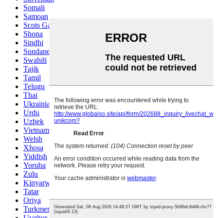
Somali
Samoan
Scots Gaelic
Shona
Sindhi
Sundanese
Swahili
Tajik
Tamil
Telugu
Thai
Ukrainian
Urdu
Uzbek
Vietnamese
Welsh
Xhosa
Yiddish
Yoruba
Zulu
Kinyarwanda
Tatar
Oriya
Turkmen
Uyghur