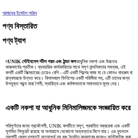
আমাদের ইমেইল পাঠান
পণ্য বিস্তারিত
পণ্য ট্যাগ
দ
UNIK স্টেইনলেস স্টীল গরম এবং ঠান্ডা কল
আধুনিক নকশা এবং উচ্চতর
কারুকার্যের প্রতীক। ব্যবহারিক কার্যকারিতার সাথে মসৃণ নান্দনিকতার সমন্বয়, এই
কলটি একটি ফিক্সচারের চেয়েও বেশি - এটি একটি শিল্পের কাজ যা যে কোনও বাথরুম বা
রান্নাঘরকে উন্নত করে। বিলাসবহুল ফিনিশের একটি পরিসীমা সহ, এটি তাদের জন্য
উপযুক্ত পছন্দ যারা শৈলী, স্থায়িত্ব এবং কর্মক্ষমতাকে সমানভাবে মূল্য দেয়।
একটি নকশা যা আধুনিক মিনিমালিজমকে সংজ্ঞায়িত করে
পরিপূর্ণতার জন্য প্রকৌশলী, UNIK কলটিতে মসৃণ, প্রবাহিত বক্ররেখা এবং একটি
সুগমিত সিলুয়েট রয়েছে যা অনায়াসে যেকোনো অভ্যন্তরে মিশে যায়। এর ন্যূনতম
নকশাটি কেবল দৃশ্যতই অত্যাশ্চর্য নয় বরং দৈনন্দিন ব্যবহারের জন্যও অপ্টিমাইজ করা