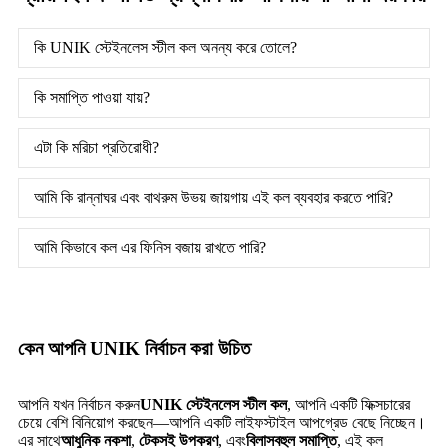
কি UNIK স্টেইনলেস স্টীল কল অনন্য করে তোলে?
কি সমাপ্তি পাওয়া যায়?
এটা কি মরিচা প্রতিরোধী?
আমি কি রান্নাঘর এবং বাথরুম উভয় জায়গায় এই কল ব্যবহার করতে পারি?
আমি কিভাবে কল এর ফিনিস বজায় রাখতে পারি?
কেন আপনি UNIK নির্বাচন করা উচিত
আপনি যখন নির্বাচন করুন
UNIK স্টেইনলেস স্টীল কল
, আপনি একটি ফিক্সচারের
চেয়ে বেশি বিনিয়োগ করছেন—আপনি একটি লাইফস্টাইল আপগ্রেড বেছে নিচ্ছেন।
এর সাথে
আধুনিক নকশা
,
টেকসই উপকরণ
, এবং
বিলাসবহুল সমাপ্তি
, এই কল