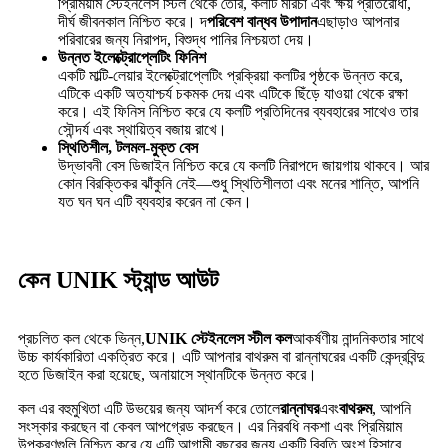
প্রিমিয়াম স্টেইনলেস স্টিল থেকে তৈরি, কলটি মরিচা এবং ক্ষয় প্রতিরোধী,
দীর্ঘ জীবনকাল নিশ্চিত করে। দ
পরিবেশ বান্ধব উপাদান
এছাড়াও আপনার
পরিবারের জন্য নিরাপদ, বিশুদ্ধ পানির নিশ্চয়তা দেয়।
উন্নত ইলেক্ট্রোপ্লেটিং ফিনিশ
একটি মাল্টি-লেয়ার ইলেক্ট্রোপ্লেটিং প্রক্রিয়া কলটির পৃষ্ঠকে উন্নত করে,
এটিকে একটি অত্যাশ্চর্য চকমক দেয় এবং এটিকে ছিঁড়ে যাওয়া থেকে রক্ষা
করে। এই ফিনিস নিশ্চিত করে যে কলটি প্রতিদিনের ব্যবহারের সাথেও তার
সৌন্দর্য এবং স্থায়িত্ব বজায় রাখে।
স্থিতিশীল, টলমল-মুক্ত বেস
উদ্ভাবনী বেস ডিজাইন নিশ্চিত করে যে কলটি নিরাপদে জায়গায় থাকবে। আর
কোন বিরক্তিকর ঝাঁকুনি নেই—শুধু স্থিতিশীলতা এবং মনের শান্তি, আপনি
যত ঘন ঘন এটি ব্যবহার করেন না কেন।
কেন UNIK স্ট্যান্ড আউট
প্রচলিত কল থেকে ভিন্ন,
UNIK স্টেইনলেস স্টীল কল
আকর্ষণীয় নান্দনিকতার সাথে
উচ্চ কার্যকারিতা একত্রিত করে। এটি আপনার বাথরুম বা রান্নাঘরের একটি কেন্দ্রবিন্দু
হতে ডিজাইন করা হয়েছে, অনায়াসে স্থানটিকে উন্নত করে।
কল এর বহুমুখিতা এটি উভয়ের জন্য আদর্শ করে তোলে
রান্নাঘর
এবং
বাথরুম
, আপনি
সংস্কার করছেন বা কেবল আপগ্রেড করছেন। এর নিরবধি নকশা এবং প্রিমিয়াম
উপকরণগুলি নিশ্চিত করে যে এটি আগামী বছরের জন্য একটি বিবৃতি অংশ হিসাবে