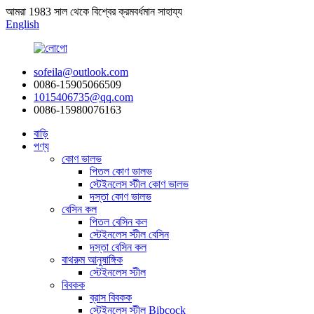
আমরা 1983 সাল থেকে বিশ্বের ক্রমবর্ধমান সাহায্য
English
sofeila@outlook.com
0086-15905066509
1015406735@qq.com
0086-15980076163
বাড়ি
পণ্য
কোণ ভালভ
পিতল কোণ ভালভ
স্টেইনলেস স্টীল কোণ ভালভ
দস্তা কোণ ভালভ
বেসিন কল
পিতল বেসিন কল
স্টেইনলেস স্টীল বেসিন
দস্তা বেসিন কল
বাথরুম আনুষাঙ্গিক
স্টেইনলেস স্টীল
বিবকক
ব্রাস বিবকক
স্টেইনলেস স্টীল Bibcock