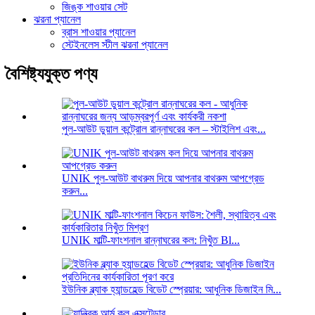
জিঙ্ক শাওয়ার সেট
ঝরনা প্যানেল
ব্রাস শাওয়ার প্যানেল
স্টেইনলেস স্টীল ঝরনা প্যানেল
বৈশিষ্ট্যযুক্ত পণ্য
পুল-আউট ডুয়াল কন্ট্রোল রান্নাঘরের কল – স্টাইলিশ এবং...
UNIK পুল-আউট বাথরুম দিয়ে আপনার বাথরুম আপগ্রেড
করুন...
UNIK মাল্টি-ফাংশনাল রান্নাঘরের কল: নিখুঁত Bl...
ইউনিক ব্ল্যাক হ্যান্ডহেল্ড বিডেট স্প্রেয়ার: আধুনিক ডিজাইন মি...