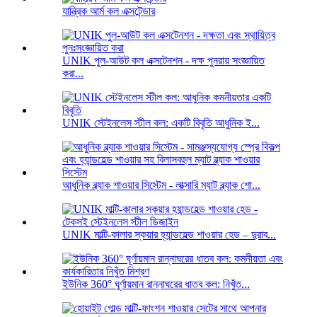
যান্ত্রিক আর্ম কল এক্সটেন্ডার
UNIK পুল-আউট কল এক্সটেনশন - দক্ষ পুনরায় সংজ্ঞায়িত
করা...
UNIK স্টেইনলেস স্টীল কল: একটি বিবৃতি আধুনিক ই...
আধুনিক ব্ল্যাক শাওয়ার সিস্টেম - লাক্সারি ম্যাট ব্ল্যাক শো...
UNIK মাল্টি-কালার স্কয়ার হ্যান্ডহেল্ড শাওয়ার হেড – দুরাব...
ইউনিক 360° ঘূর্ণায়মান রান্নাঘরের ধাতব কল: নিখুঁত...