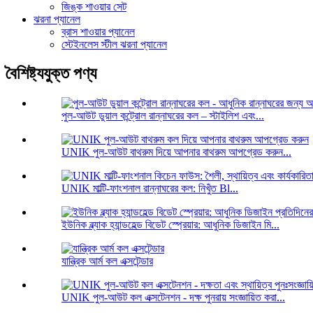
জিঙ্ক শাওয়ার সেট
ঝরনা প্যানেল
ব্রাস শাওয়ার প্যানেল
স্টেইনলেস স্টীল ঝরনা প্যানেল
বৈশিষ্ট্যযুক্ত পণ্য
পুল-আউট ডুয়াল কন্ট্রোল রান্নাঘরের কল – স্টাইলিশ এবং...
UNIK পুল-আউট বাথরুম দিয়ে আপনার বাথরুম আপগ্রেড করুন...
UNIK মাল্টি-ফাংশনাল রান্নাঘরের কল: নিখুঁত Bl...
ইউনিক ব্ল্যাক হ্যান্ডহেল্ড বিডেট স্প্রেয়ার: আধুনিক ডিজাইন মি...
যান্ত্রিক আর্ম কল এক্সটেন্ডার
UNIK পুল-আউট কল এক্সটেনশন - দক্ষ পুনরায় সংজ্ঞায়িত করা...