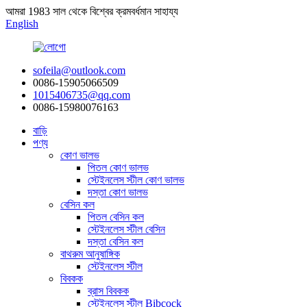
আমরা 1983 সাল থেকে বিশ্বের ক্রমবর্ধমান সাহায্য
English
sofeila@outlook.com
0086-15905066509
1015406735@qq.com
0086-15980076163
বাড়ি
পণ্য
কোণ ভালভ
পিতল কোণ ভালভ
স্টেইনলেস স্টীল কোণ ভালভ
দস্তা কোণ ভালভ
বেসিন কল
পিতল বেসিন কল
স্টেইনলেস স্টীল বেসিন
দস্তা বেসিন কল
বাথরুম আনুষাঙ্গিক
স্টেইনলেস স্টীল
বিবকক
ব্রাস বিবকক
স্টেইনলেস স্টীল Bibcock