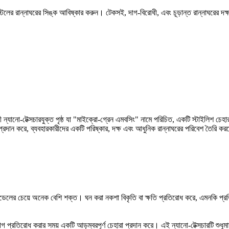
্টিলের রান্নাঘরের সিঙ্ক আবিষ্কার করুন। টেকসই, দাগ-বিরোধী, এবং চূড়ান্ত রান্নাঘরের দ
ন্যানো-টেক্সচারযুক্ত পৃষ্ঠ যা "মাইক্রো-গ্রেন এমবসিং" নামে পরিচিত, একটি স্টাইলিশ চেহার
প্রদান করে, ব্যবহারকারীদের একটি পরিষ্কার, দক্ষ এবং আধুনিক রান্নাঘরের পরিবেশ তৈরি ক
ডার্ড মডেলের চেয়ে অনেক বেশি শক্ত। ঘন করা নকশা বিকৃতি বা ক্ষতি প্রতিরোধ করে, এমনকি প্
্রতিরোধ করার সময় একটি আড়ম্বরপূর্ণ চেহারা প্রদান করে। এই ন্যানো-টেক্সচারটি শুধুমাত্